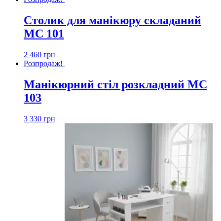
Столик для манікюру складаний
МС 101
2 460
грн
Розпродаж!
Манікюрний стіл розкладний МС
103
3 330
грн