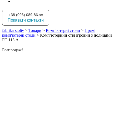
+38 (096) 089-86-xx
Показати контакти
fabrika-stoliv
>
Товари
>
Комп'ютерні столи
>
Прямі
комп'ютерні столи
>
Комп’ютерний стіл ігровий з полицями
ГС 113 А
Розпродаж!