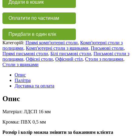
Додати в кошик
з
полицями
ГС
Оплатити по частинам
113
А
кількість
Придбати в один клік
Категорій:
Прямі комп'ютерні столи
,
Комп'ютерні столи з
полицями
,
Комп'ютерні столи з ящиками
,
Письмові столи
,
Прямі письмові столи
,
Білі письмові столи
,
Письмові столи з
полицями
,
Офісні столи
,
Офісний стіл
,
Столи з полицями
,
Столи з ящиками
Опис
Палітра
Доставка та оплата
Опис
Матеріал: ЛДСП 16 мм
Кромка: ПВХ 0,5 мм
Розмір і колір можна змінити за бажанням клієнта