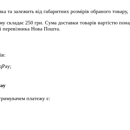
ка та залежить від габаритних розмірів обраного товару, 
му складає 250 грн. Сума доставки товарів вартістю пона
ті перевізника Нова Пошта.
ів:
qPay;
Pay
тримувачем платежу є: