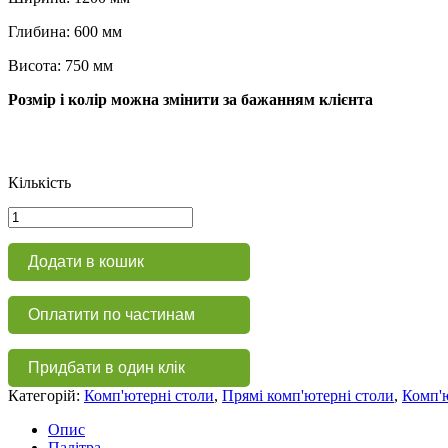
Глибина: 600 мм
Висота: 750 мм
Розмір і колір можна змінити за бажанням клієнта
Кількість
Стіл
комп'ютерний
офісний
Додати в кошик
КС
144
кількість
Оплатити по частинам
Придбати в один клік
Категорій:
Комп'ютерні столи
,
Прямі комп'ютерні столи
,
Комп'ю
Опис
Палітра