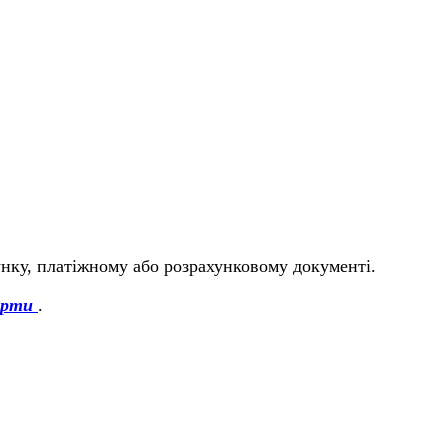
унку, платіжному або розрахунковому документі.
ерти
.