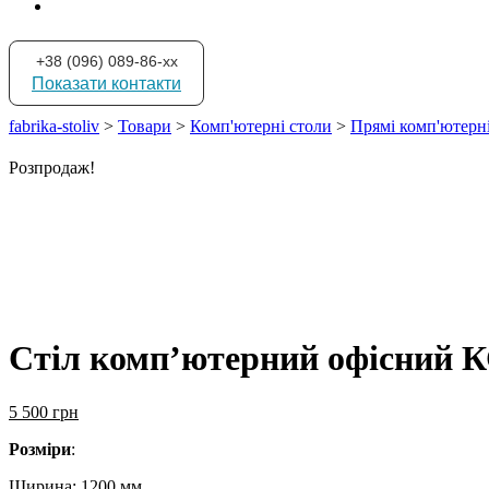
+38 (096) 089-86-xx
Показати контакти
fabrika-stoliv
>
Товари
>
Комп'ютерні столи
>
Прямі комп'ютерн
Розпродаж!
Стіл комп’ютерний офісний К
5 500
грн
Розміри
:
Ширина: 1200 мм