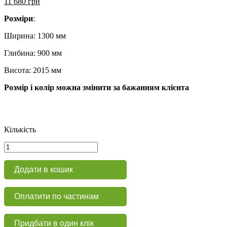
11 680
грн
Розміри
:
Ширина: 1300 мм
Глибина: 900 мм
Висота: 2015 мм
Розмір і колір можна змінити за бажанням клієнта
Кількість
Робочий
стіл
з
Додати в кошик
ящиками
КСУ
139
Оплатити по частинам
кількість
Придбати в один клік