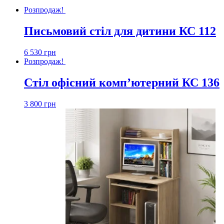
Розпродаж!
Письмовий стіл для дитини КС 112
6 530
грн
Розпродаж!
Стіл офісний комп’ютерний КС 136
3 800
грн