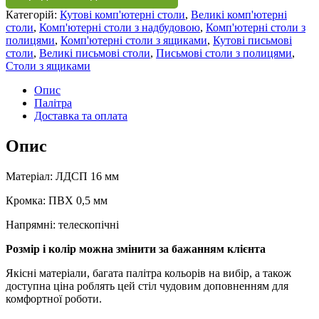
Категорій:
Кутові комп'ютерні столи
,
Великі комп'ютерні
столи
,
Комп'ютерні столи з надбудовою
,
Комп'ютерні столи з
полицями
,
Комп'ютерні столи з ящиками
,
Кутові письмові
столи
,
Великі письмові столи
,
Письмові столи з полицями
,
Столи з ящиками
Опис
Палітра
Доставка та оплата
Опис
Матеріал: ЛДСП 16 мм
Кромка: ПВХ 0,5 мм
Напрямні: телескопічні
Розмір і колір можна змінити за бажанням клієнта
Якісні матеріали, багата палітра кольорів на вибір, а також
доступна ціна роблять цей стіл чудовим доповненням для
комфортної роботи.