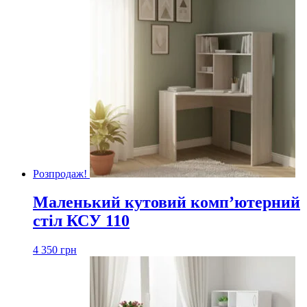
Розпродаж!
Маленький кутовий комп’ютерний
стіл КСУ 110
4 350
грн