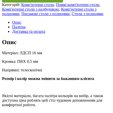
Категорій:
Комп'ютерні столи
,
Прямі комп'ютерні столи
,
Комп'ютерні столи з надбудовою
,
Комп'ютерні столи з
полицями
,
Письмові столи з полицями
,
Столи з полицями
Опис
Палітра
Доставка та оплата
Опис
Матеріал: ЛДСП 16 мм
Кромка: ПВХ 0,5 мм
Напрямні: телескопічні
Розмір і колір можна змінити за бажанням клієнта
Якісні матеріали, багата палітра кольорів на вибір, а також
доступна ціна роблять цей стіл чудовим доповненням для
комфортної роботи.