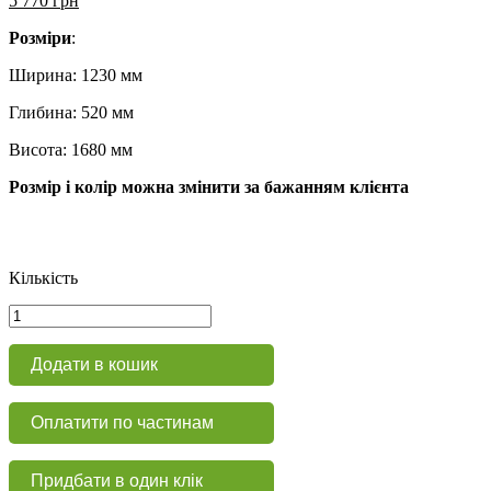
5 770
грн
Розміри
:
Ширина: 1230 мм
Глибина: 520 мм
Висота: 1680 мм
Розмір і колір можна змінити за бажанням клієнта
Кількість
Комп'ютерний
стіл
з
Додати в кошик
шафою
та
полицями
Оплатити по частинам
КС
113
кількість
Придбати в один клік