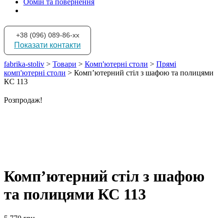
Обмін та повернення
+38 (096) 089-86-xx
Показати контакти
fabrika-stoliv
>
Товари
>
Комп'ютерні столи
>
Прямі
комп'ютерні столи
>
Комп’ютерний стіл з шафою та полицями
КС 113
Розпродаж!
Комп’ютерний стіл з шафою
та полицями КС 113