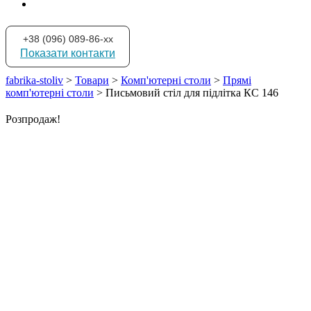
+38 (096) 089-86-xx
Показати контакти
fabrika-stoliv
>
Товари
>
Комп'ютерні столи
>
Прямі
комп'ютерні столи
>
Письмовий стіл для підлітка КС 146
Розпродаж!