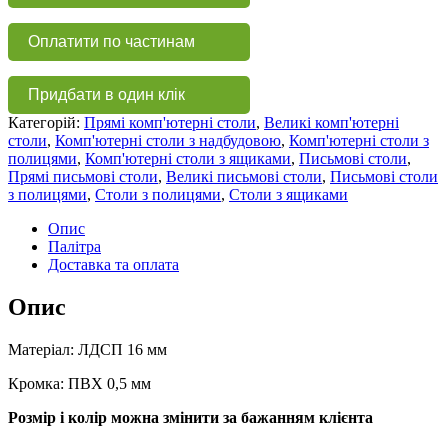
КС
146
Оплатити по частинам
кількість
Придбати в один клік
Категорій:
Прямі комп'ютерні столи
,
Великі комп'ютерні
столи
,
Комп'ютерні столи з надбудовою
,
Комп'ютерні столи з
полицями
,
Комп'ютерні столи з ящиками
,
Письмові столи
,
Прямі письмові столи
,
Великі письмові столи
,
Письмові столи
з полицями
,
Столи з полицями
,
Столи з ящиками
Опис
Палітра
Доставка та оплата
Опис
Матеріал: ЛДСП 16 мм
Кромка: ПВХ 0,5 мм
Розмір і колір можна змінити за бажанням клієнта