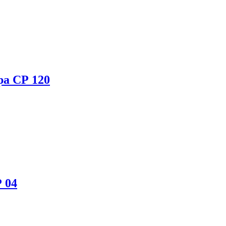
ра СР 120
 04