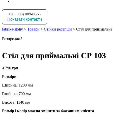
+38 (096) 089-86-xx
Показати контакти
fabrika-stoliv
>
Товари
>
Стійки ресепшн
>
Стіл для приймальні
Розпродаж!
Стіл для приймальні СР 103
4 790
грн
Розміри
:
Ширина: 1200 мм
Глибина: 700 мм
Висота: 1140 мм
Розмір і колір можна змінити за бажанням клієнта