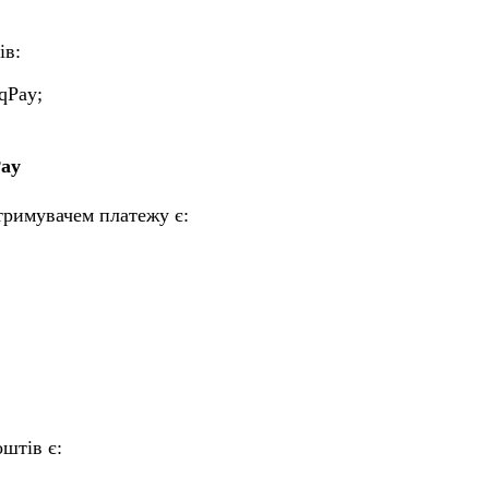
ів:
qPay;
Pay
тримувачем платежу є:
штів є: