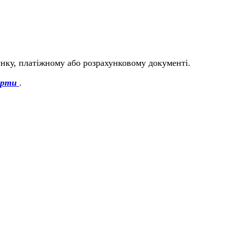
унку, платіжному або розрахунковому документі.
ерти
.