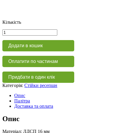
Кількість
Стіл
для
приймальні
Додати в кошик
СР
103
кількість
Оплатити по частинам
Придбати в один клік
Категорія:
Стійки ресепшн
Опис
Палітра
Доставка та оплата
Опис
Матеріал: ЛДСП 16 мм