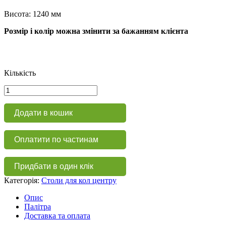
Висота: 1240 мм
Розмір і колір можна змінити за бажанням клієнта
Кількість
Стіл
для
кол
Додати в кошик
центру
КЦ
101
Оплатити по частинам
кількість
Придбати в один клік
Категорія:
Столи для кол центру
Опис
Палітра
Доставка та оплата