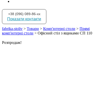
+38 (096) 089-86-xx
Показати контакти
fabrika-stoliv
>
Товари
>
Комп'ютерні столи
>
Прямі
комп'ютерні столи
>
Офісний стіл з ящиками СП 110
Розпродаж!