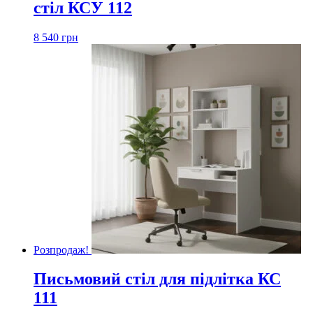
стіл КСУ 112
8 540
грн
Розпродаж!
Письмовий стіл для підлітка КС
111