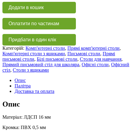
з
Додати в кошик
ящиками
СП
110
Оплатити по частинам
кількість
Придбати в один клік
Категорій:
Комп'ютерні столи
,
Прямі комп'ютерні столи
,
Комп'ютерні столи з ящиками
,
Письмові столи
,
Прямі
письмові столи
,
Білі письмові столи
,
Столи для навчання
,
Прямий письмовий стіл для школяра
,
Офісні столи
,
Офісний
стіл
,
Столи з ящиками
Опис
Палітра
Доставка та оплата
Опис
Матеріал: ЛДСП 16 мм
Кромка: ПВХ 0,5 мм