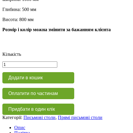
Глибина: 500 мм
Висота: 800 мм
Розмір і колір можна змінити за бажанням клієнта
Кількість
Письмовий
стіл
СП
Додати в кошик
219
кількість
Оплатити по частинам
Придбати в один клік
Категорії:
Письмові столи
,
Прямі письмові столи
Опис
Палітра