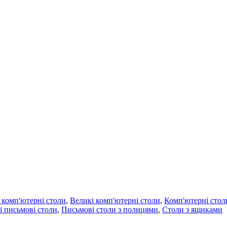
 комп'ютерні столи
,
Великі комп'ютерні столи
,
Комп'ютерні стол
і письмові столи
,
Письмові столи з полицями
,
Столи з ящиками