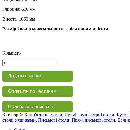
Глибина: 600 мм
Висота: 1860 мм
Розмір і колір можна змінити за бажанням клієнта
Кількість
Письмовий
стіл
із
Додати в кошик
висувними
ящиками
КС
Оплатити по частинам
101
кількість
Придбати в один клік
Категорій:
Комп'ютерні столи
,
Прямі комп'ютерні столи
,
Кутові
столи з ящиками
,
Письмові столи
,
Прямі письмові столи
,
Велик
Опис