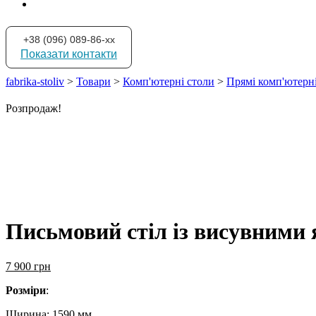
+38 (096) 089-86-xx
Показати контакти
fabrika-stoliv
>
Товари
>
Комп'ютерні столи
>
Прямі комп'ютерн
Розпродаж!
Письмовий стіл із висувними
7 900
грн
Розміри
:
Ширина: 1590 мм