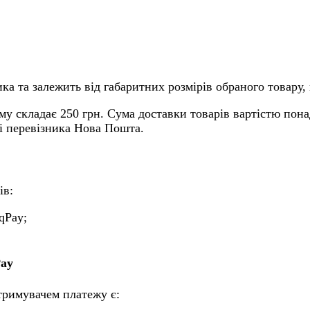
ка та залежить від габаритних розмірів обраного товару, 
му складає 250 грн. Сума доставки товарів вартістю пона
ті перевізника Нова Пошта.
ів:
qPay;
Pay
тримувачем платежу є: