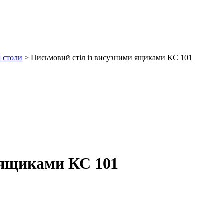
і столи
>
Письмовий стіл із висувними ящиками КС 101
 ящиками КС 101