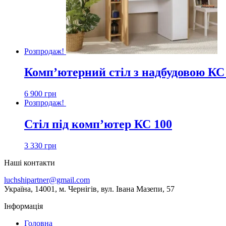
Розпродаж!
Комп’ютерний стіл з надбудовою КС
6 900
грн
Розпродаж!
Стіл під комп’ютер КС 100
3 330
грн
Наші контакти
luchshipartner@gmail.com
Українa, 14001, м. Чернігів, вул. Івана Мазепи, 57
Інформація
Головна