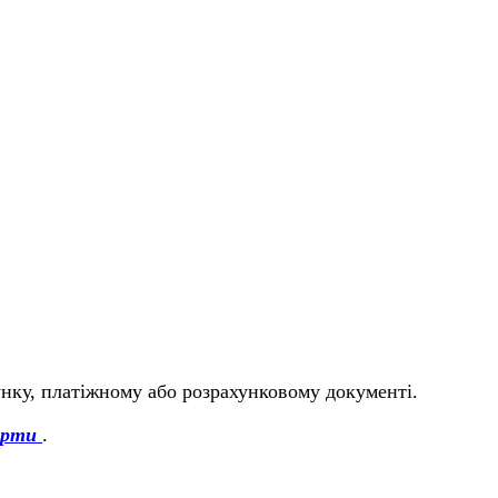
унку, платіжному або розрахунковому документі.
ерти
.