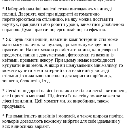
* Найоригінальніші навісні столи виглядають у вигляді
полиці. Дверцята якої при відкритті автоматично
перетворюються на стільницю, на яку можна поставити
ноутбук, працювати або робити уроки, займатися улюбленою
справою. Дуже практично, ергономічно, та ефектно.
* Як і будь-який інший, навісний комп’ютерний стіл може
мати масу поличок та шухляд, що також дуже зручно та
практично. На них можна розмістити книги, канцелярські
предмети, папки з документами, фоторамки та вазони із
квітами, предмети декору. При цьому немає необхідності
купувати інші меблі. А якщо ви шанувальник мінімалізму, то
можете купити комп’ютерний стіл навісний у вигляді
стільниці з нижньою консоллю для корисних дрібниць,
зошитів, блокнотів, і т.д.
* Легкі та недорогі навісні столики не тільки легкі і витончені,
але і прості в монтажі. Підвісити їх на стіну зможе кожен за
лічені хвилини. Цей момент ми, як виробники, також
продумали.
* Різноманітність дизайнів і моделей, а також широка палітра
кольорів дозволяють кожному вибрати для себе ідеальний у
всіх відносинах варіант.