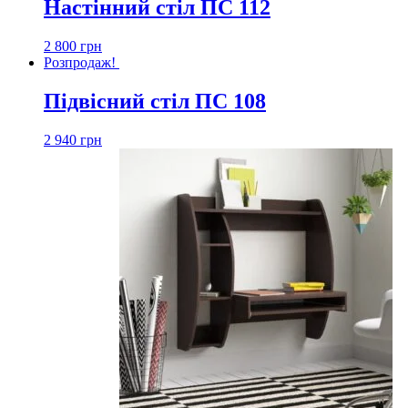
Настінний стіл ПС 112
2 800
грн
Розпродаж!
Підвісний стіл ПС 108
2 940
грн