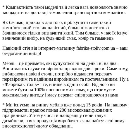
* Компактність такої моделі та її легка вага дозволяють значно
заощадити на доставці замовлення транспортною компанією.
Як бачимо, приводів для того, щоб купити саме такий
комп’ютерний столик навісний, більш ніж достатньо.
Залишилося тільки визначити який. Тим більше, у нас їх існує
величезний вибір, на будь-який смак, колір та гаманець.
Навісний стіл від інтернет-магазину fabrika-stoliv.com.ua – ваш
бездоганний вибір
!
Меблі – це предмети, які купуються ні на день і ні на два.
Вони мають служити вірою та правдою довгі роки. Саме тому,
вибираючи навісні столи, потрібно віддавати перевагу
перевіреним та надійним виробникам та постачальникам. Ну а
«Фабрика Столів» і те, й інше в одній особі. Від чого ви
можете бути на 100% впевненими в тому, що отримуєте
максимальну вигоду і масу переваг співпрацюючи з нами.
* Ми існуємо на ринку меблів вже понад 15 років. На нашому
підприємстві працює понад 200 висококваліфікованих
працівників. У тому числі й найкращі у своїй галузі
дизайнери, а вся продукція виробляється на найсучаснішому
високотехнологічному обладнанні.