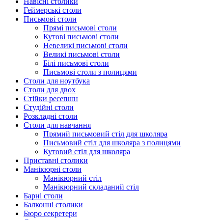
Навісні столики
Геймерські столи
Письмові столи
Прямі письмові столи
Кутові письмові столи
Невеликі письмові столи
Великі письмові столи
Білі письмові столи
Письмові столи з полицями
Столи для ноутбука
Столи для двох
Стійки ресепшн
Студійні столи
Розкладні столи
Столи для навчання
Прямий письмовий стіл для школяра
Письмовий стіл для школяра з полицями
Кутовий стіл для школяра
Приставні столики
Манікюрні столи
Манікюрний стіл
Манікюрний складаний стіл
Барні столи
Балконні столики
Бюро секретери