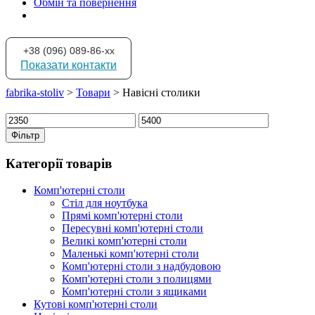
Обмін та повернення
+38 (096) 089-86-xx
Показати контакти
fabrika-stoliv
>
Товари
>
Навісні столики
Мінімальна
Найбільша
ціна
ціна
Фільтр
Категорії товарів
Комп'ютерні столи
Стіл для ноутбука
Прямі комп'ютерні столи
Пересувні комп'ютерні столи
Великі комп'ютерні столи
Маленькі комп'ютерні столи
Комп'ютерні столи з надбудовою
Комп'ютерні столи з полицями
Комп'ютерні столи з ящиками
Кутові комп'ютерні столи