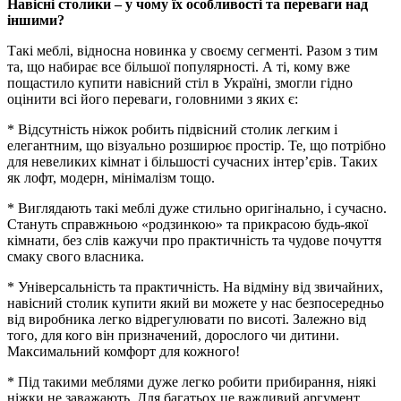
Навісні столики – у чому їх особливості та переваги над
іншими?
Такі меблі, відносна новинка у своєму сегменті. Разом з тим
та, що набирає все більшої популярності. А ті, кому вже
пощастило купити навісний стіл в Україні, змогли гідно
оцінити всі його переваги, головними з яких є:
* Відсутність ніжок робить підвісний столик легким і
елегантним, що візуально розширює простір. Те, що потрібно
для невеликих кімнат і більшості сучасних інтер’єрів. Таких
як лофт, модерн, мінімалізм тощо.
* Виглядають такі меблі дуже стильно оригінально, і сучасно.
Стануть справжньою «родзинкою» та прикрасою будь-якої
кімнати, без слів кажучи про практичність та чудове почуття
смаку свого власника.
* Універсальність та практичність. На відміну від звичайних,
навісний столик купити який ви можете у нас безпосередньо
від виробника легко відрегулювати по висоті. Залежно від
того, для кого він призначений, дорослого чи дитини.
Максимальний комфорт для кожного!
* Під такими меблями дуже легко робити прибирання, ніякі
ніжки не заважають. Для багатьох це важливий аргумент.