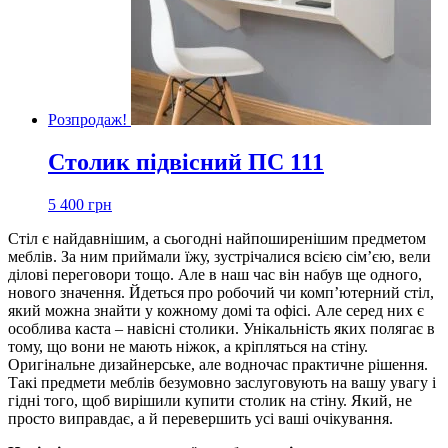
Розпродаж!
Столик підвісний ПС 111
5 400
грн
Стіл є найдавнішим, а сьогодні найпоширенішим предметом
меблів. За ним приймали їжу, зустрічалися всією сім’єю, вели
ділові переговори тощо. Але в наш час він набув ще одного,
нового значення. Йдеться про робочий чи комп’ютерний стіл,
який можна знайти у кожному домі та офісі. Але серед них є
особлива каста – навісні столики. Унікальність яких полягає в
тому, що вони не мають ніжок, а кріпляться на стіну.
Оригінальне дизайнерське, але водночас практичне рішення.
Такі предмети меблів безумовно заслуговують на вашу увагу і
гідні того, щоб вирішили купити столик на стіну. Який, не
просто виправдає, а й перевершить усі ваші очікування.