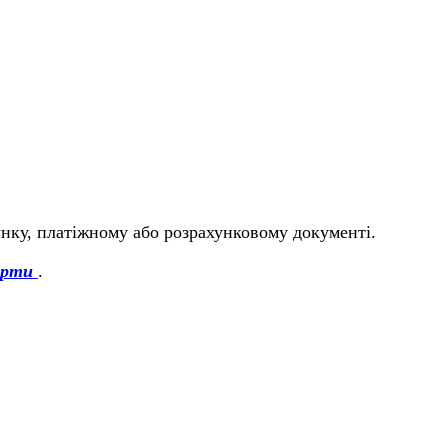
унку, платіжному або розрахунковому документі.
ерти
.