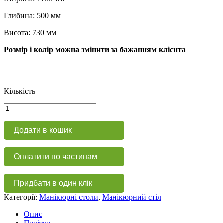
Глибина: 500 мм
Висота: 730 мм
Розмір і колір можна змінити за бажанням клієнта
Кількість
Професійний
столик
для
Додати в кошик
манікюру
МС
106
Оплатити по частинам
кількість
Придбати в один клік
Категорії:
Манікюрні столи
,
Манікюрний стіл
Опис
Палітра