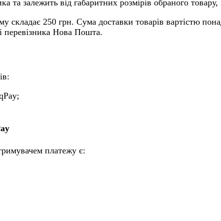
ка та залежить від габаритних розмірів обраного товару, 
му складає 250 грн. Сума доставки товарів вартістю пона
ті перевізника Нова Пошта.
ів:
qPay;
Pay
тримувачем платежу є: