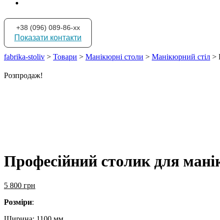
+38 (096) 089-86-xx
Показати контакти
fabrika-stoliv
>
Товари
>
Манікюрні столи
>
Манікюрний стіл
>
Розпродаж!
Професійний столик для ман
5 800
грн
Розміри
:
Ширина: 1100 мм