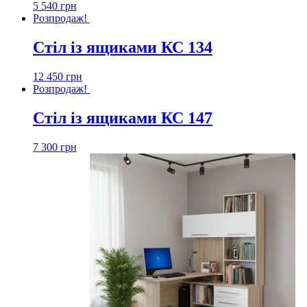
5 540
грн
Розпродаж!
Стіл із ящиками КС 134
12 450
грн
Розпродаж!
Стіл із ящиками КС 147
7 300
грн