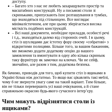
доступу.
– Багато хто з нас не любить захаращувати простір та
масштабних конструкцій. Ну а письмові столи зі
скриньками, припускають їхнє розташування в тумбах,
що знаходяться під стільницею. Все виглядає
мінімалістичним, але при цьому зберігається висока
місткість подібних конструкцій.
– Всі наші документи, необхідне приладдя, особисті речі
і т.д., знаходяться далеко від сторонніх очей. І в цьому,
стіл із шухлядами дає істотну фору своєму «собратові» з
відкритими полицями. Більше того, за вашим бажанням,
ми зможемо додати додаткову опцію до вашого
замовлення та вмонтувати в одну або кілька скриньок
таку фурнітуру як замочки на ключах. Чи не сейф,
звичайно, але разом з тим, додаткова безпека.
Як бачимо, приводів для того, щоб купити стіл із ящиками в
Україні більш ніж достатньо. То якщо вас цікавлять такі меблі,
чому б не звернути увагу саме на такий варіант. Тим більше,
він не тільки перевершить усі ваші очікування, а й стане
справжньою окрасою будь-якого сучасного інтер’єру.
Чим можуть відрізнятися столи із
ящиками?