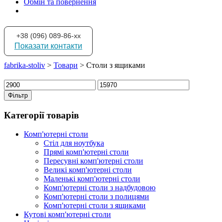
Обмін та повернення
+38 (096) 089-86-xx
Показати контакти
fabrika-stoliv
>
Товари
>
Столи з ящиками
Мінімальна
Найбільша
ціна
ціна
Фільтр
Категорії товарів
Комп'ютерні столи
Стіл для ноутбука
Прямі комп'ютерні столи
Пересувні комп'ютерні столи
Великі комп'ютерні столи
Маленькі комп'ютерні столи
Комп'ютерні столи з надбудовою
Комп'ютерні столи з полицями
Комп'ютерні столи з ящиками
Кутові комп'ютерні столи