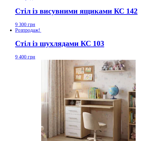
Стіл із висувними ящиками КС 142
9 300
грн
Розпродаж!
Стіл із шухлядами КС 103
9 400
грн