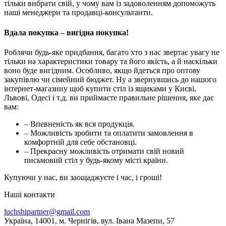
тільки вибрати свій, у чому вам із задоволенням допоможуть
наші менеджери та продавці-консультанти.
Вдала покупка – вигідна покупка!
Роблячи будь-яке придбання, багато хто з нас звертає увагу не
тільки на характеристики товару та його якість, а й наскільки
воно буде вигідним. Особливо, якщо йдеться про оптову
закупівлю чи сімейний бюджет. Ну а звернувшись до нашого
інтернет-магазину щоб купити стіл із ящиками у Києві,
Львові, Одесі і т.д. ви приймаєте правильне рішення, яке дає
вам:
– Впевненість як вся продукція.
– Можливість зробити та оплатити замовлення в
комфортній для себе обстановці.
– Прекрасну можливість отримати свій новий
письмовий стіл у будь-якому місті країни.
Купуючи у нас, ви заощаджуєте і час, і гроші!
Наші контакти
luchshipartner@gmail.com
Українa, 14001, м. Чернігів, вул. Івана Мазепи, 57