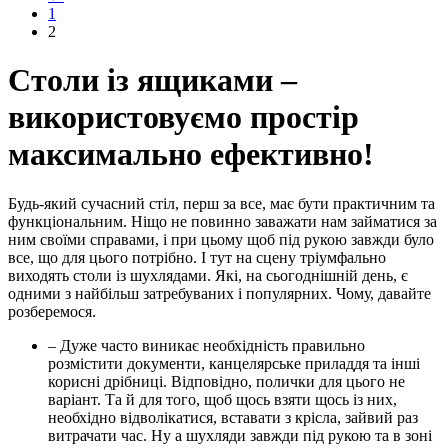
1
2
Столи із ящиками –
використовуємо простір
максимально ефективно!
Будь-який сучасний стіл, перш за все, має бути практичним та
функціональним. Ніщо не повинно заважати нам займатися за
ним своїми справами, і при цьому щоб під рукою завжди було
все, що для цього потрібно. І тут на сцену тріумфально
виходять столи із шухлядами. Які, на сьогоднішній день, є
одними з найбільш затребуваних і популярних. Чому, давайте
розберемося.
– Дуже часто виникає необхідність правильно
розмістити документи, канцелярське приладдя та інші
корисні дрібниці. Відповідно, полички для цього не
варіант. Та й для того, щоб щось взяти щось із них,
необхідно відволікатися, вставати з крісла, зайвий раз
витрачати час. Ну а шухляди завжди під рукою та в зоні