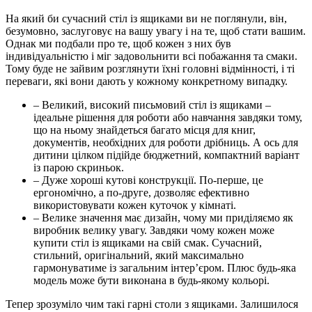
На який би сучасний стіл із ящиками ви не поглянули, він,
безумовно, заслуговує на вашу увагу і на те, щоб стати вашим.
Однак ми подбали про те, щоб кожен з них був
індивідуальністю і міг задовольнити всі побажання та смаки.
Тому буде не зайвим розглянути їхні головні відмінності, і ті
переваги, які вони дають у кожному конкретному випадку.
– Великий, високий письмовий стіл із ящиками –
ідеальне рішення для роботи або навчання завдяки тому,
що на ньому знайдеться багато місця для книг,
документів, необхідних для роботи дрібниць. А ось для
дитини цілком підійде бюджетний, компактний варіант
із парою скриньок.
– Дуже хороші кутові конструкції. По-перше, це
ергономічно, а по-друге, дозволяє ефективно
використовувати кожен куточок у кімнаті.
– Велике значення має дизайн, чому ми приділяємо як
виробник велику увагу. Завдяки чому кожен може
купити стіл із ящиками на свій смак. Сучасний,
стильний, оригінальний, який максимально
гармонуватиме із загальним інтер’єром. Плюс будь-яка
модель може бути виконана в будь-якому кольорі.
Тепер зрозуміло чим такі гарні столи з ящиками. Залишилося