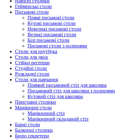
Навісні столики
Геймерські столи
Письмові столи
Прямі письмові столи
Кутові письмові столи
Невеликі письмові столи
Великі письмові столи
Білі письмові столи
Письмові столи з полицями
Столи для ноутбука
Столи для двох
Стійки ресепшн
Студійні столи
Розкладні столи
Столи для навчання
Прямий письмовий стіл для школяра
Письмовий стіл для школяра з полицями
Кутовий стіл для школяра
Приставні столики
Манікюрні столи
Манікюрний стіл
Манікюрний складаний стіл
Барні столи
Балконні столики
Бюро секретери